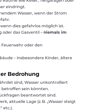
 Räume wie Keller, Tiefgaragen oder
r eindringt.
tehendem Wasser, wenn der Strom
efahr.
, wenn dies gefahrlos möglich ist.
 oder das Gasventil –
niemals im
ie Feuerwehr oder den
äude – insbesondere Kinder, ältere
uter Bedrohung
hrdet sind, Wasser unkontrolliert
 betroffen sein könnten.
 Rückfragen beantwortet sind.
k, aktuelle Lage (z. B. „Wasser steigt
 etc.).