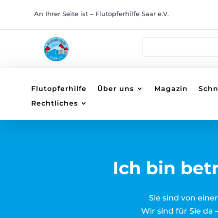
An Ihrer Seite ist – Flutopferhilfe Saar e.V.
Flutopferhilfe
Über uns
Magazin
Schne
Rechtliches
Ich bin be
Sie sind von ein
Wir sind für Sie da