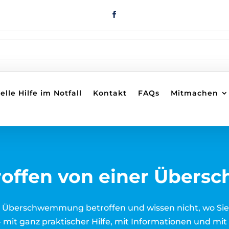
lle Hilfe im Notfall
Kontakt
FAQs
Mitmachen
troffen von einer Übe
er Überschwemmung betroffen und wissen nicht, wo Sie
 – mit ganz praktischer Hilfe, mit Informationen und mi