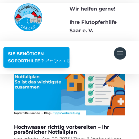
Wir helfen gerne!
Ihre Flutopferhilfe
Saar e. V.
SIE BENÖTIGEN
SOFORTHILFE ?
Hochwasser richtig vorbereiten – Ihr
persönlicher Notfallplan
von
admin
|
Apr. 20, 2025
|
Tipps & Vorbereitung